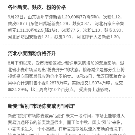
各地新麦、麸皮、粉的价格
9月23日，山东德州宁津新麦1.29,60粉77(降5毛)，次粉1.12，
麸皮0.87 山东德州禹城新麦1.29，麸皮0.87， 河北石家庄辛集
新麦1.31,30粉82.5(降1块)，60粉77.5，次粉1.10，麸皮0.90，
河北廊坊固安新麦1.31，麸皮0.90， 河北邯郸大名新麦1.30，
河北小麦面粉价格齐升
8月下旬以来，受市场粮源减少和饲用采购增加的双重影响，湖
北省小麦市场呈现出“粉麦齐升”的状态。粮源减少是部分企业将
视线投向国家最低收购价小麦拍卖。 8月26日，武汉国家粮食交
易中心计划销售小麦6.2878万吨，实际成交1.5074万吨，成交
率24.29%，比上周高约10个百分点。 受卖价上涨影响，
新麦“暂别”市场陈麦或再“回归”
新麦“暂别”市场陈麦或再“回归” 未来一段时间，市场上能够进入
贸易流通环节的新麦数量很少。而正值中秋、国庆“双节”来临，
小麦需求进入一个小高峰。在新麦短期难以流入市场的情况下，