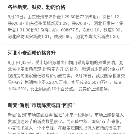
各地新麦、麸皮、粉的价格
9月23日，山东德州宁津新麦1.29,60粉77(降5毛)，次粉1.12，
麸皮0.87 山东德州禹城新麦1.29，麸皮0.87， 河北石家庄辛集
新麦1.31,30粉82.5(降1块)，60粉77.5，次粉1.10，麸皮0.90，
河北廊坊固安新麦1.31，麸皮0.90， 河北邯郸大名新麦1.30，
河北小麦面粉价格齐升
8月下旬以来，受市场粮源减少和饲用采购增加的双重影响，湖
北省小麦市场呈现出“粉麦齐升”的状态。粮源减少是部分企业将
视线投向国家最低收购价小麦拍卖。 8月26日，武汉国家粮食交
易中心计划销售小麦6.2878万吨，实际成交1.5074万吨，成交
率24.29%，比上周高约10个百分点。 受卖价上涨影响，
新麦“暂别”市场陈麦或再“回归”
新麦“暂别”市场陈麦或再“回归” 未来一段时间，市场上能够进入
贸易流通环节的新麦数量很少。而正值中秋、国庆“双节”来临，
小麦需求进入一个小高峰。在新麦短期难以流入市场的情况下，