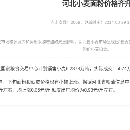
河北小麦面粉价格齐
点击次数：2056，更新时间：2014-08-29 15:
场粮源减少和饲用采购增加的双重影响，湖北省小麦市场呈现出“粉麦齐
购价小麦拍卖。
家粮食交易中心计划销售小麦6.2878万吨，实际成交1.5074万
下旬面粉和麸皮价格也有小幅上涨。据据河北省粮油信息中心监
/斤左右，均上涨0.05元/斤;麸皮出厂均价为0.93元/斤左右。