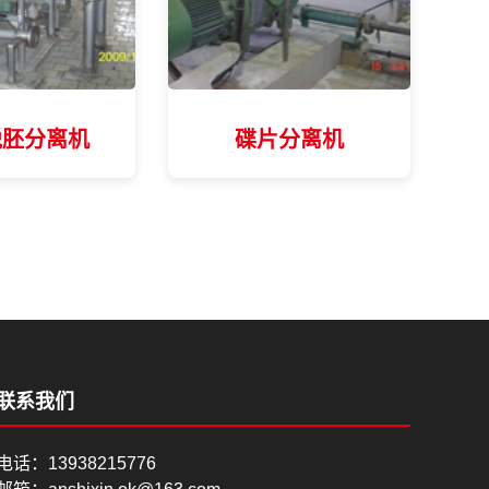
脱胚分离机
碟片分离机
联系我们
电话：13938215776