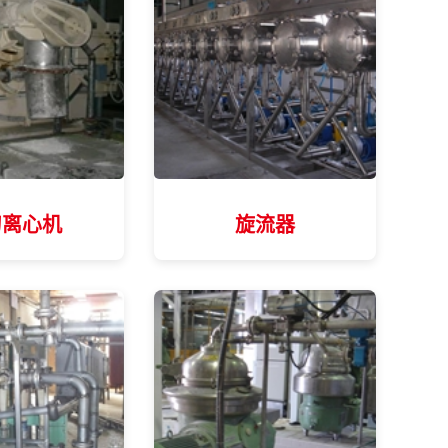
刀离心机
旋流器