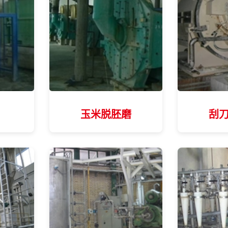
玉米脱胚磨
刮